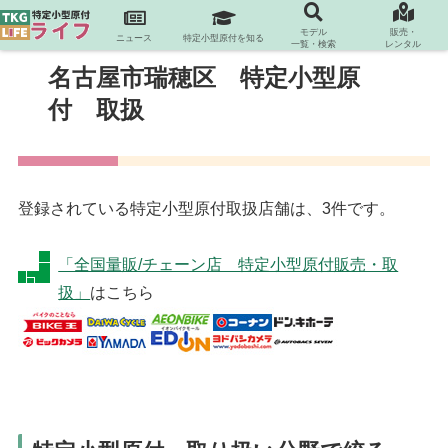
モデル
販売・
ニュース
特定小型原付を知る
一覧・検索
レンタル
名古屋市瑞穂区 特定小型原
付 取扱
登録されている特定小型原付取扱店舗は、3件です。
「全国量販/チェーン店 特定小型原付販売・取
扱」
はこちら