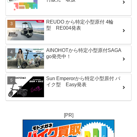
REUDO から特定小型原付 4輪
型 RE004発表
AINOHOTから特定小型原付SAGA
go発売中！
Sun Emperorから特定小型原付 バ
イク型 Easy発表
[PR]