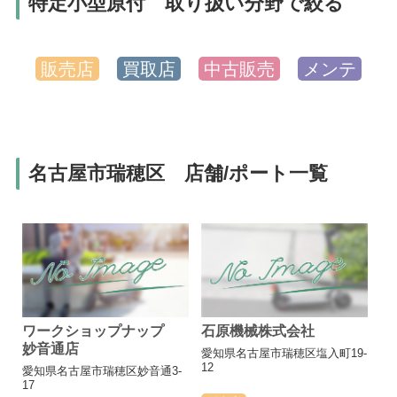
特定小型原付 取り扱い分野で絞る
販売店
買取店
中古販売
メンテ
名古屋市瑞穂区 店舗/ポート一覧
ワークショップナップ
石原機械株式会社
妙音通店
愛知県名古屋市瑞穂区塩入町19-
12
愛知県名古屋市瑞穂区妙音通3-
17