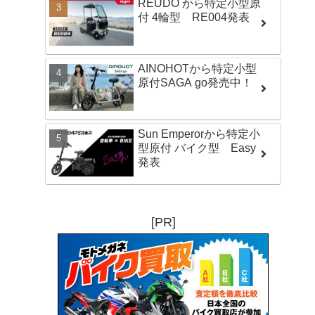
REUDO から特定小型原
付 4輪型 RE004発表
AINOHOTから特定小型
原付SAGA go発売中！
Sun Emperorから特定小
型原付 バイク型 Easy
発表
[PR]