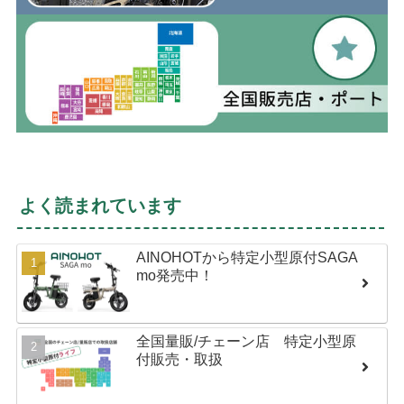
よく読まれています
AINOHOTから特定小型原付SAGA
mo発売中！
全国量販/チェーン店 特定小型原
付販売・取扱