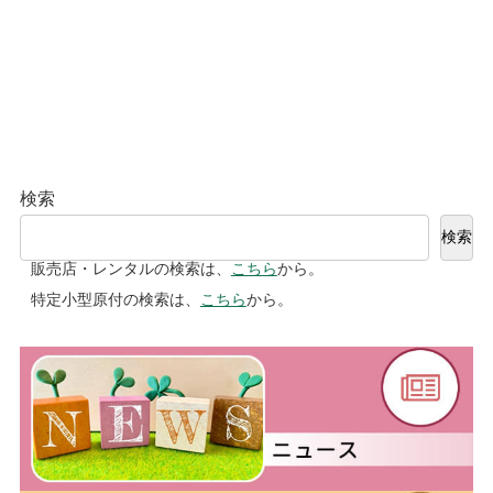
検索
検索
販売店・レンタルの検索は、
こちら
から。
特定小型原付の検索は、
こちら
から。