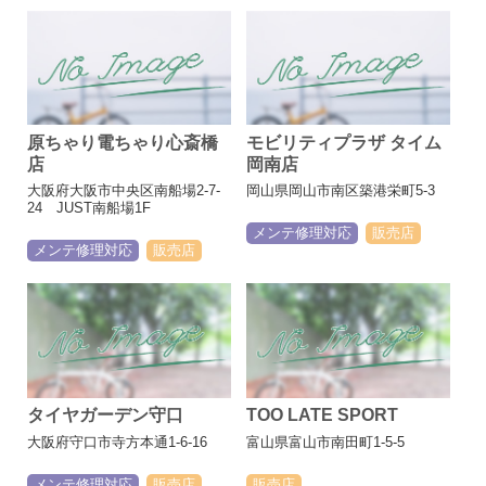
原ちゃり電ちゃり心斎橋
モビリティプラザ タイム
店
岡南店
大阪府大阪市中央区南船場2-7-
岡山県岡山市南区築港栄町5-3
24 JUST南船場1F
メンテ修理対応
販売店
メンテ修理対応
販売店
タイヤガーデン守口
TOO LATE SPORT
大阪府守口市寺方本通1-6-16
富山県富山市南田町1-5-5
メンテ修理対応
販売店
販売店