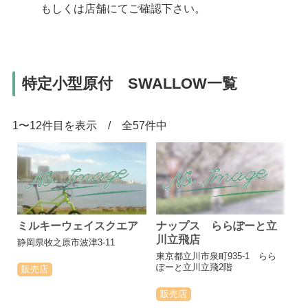
もしくは店舗にてご確認下さい。
特定小型原付 SWALLOW一覧
1〜12件目を表示 / 全57件中
ミルキーウェイスクエア
ナップス ららぽーと立
川立飛店
静岡県牧之原市波津3-11
東京都立川市泉町935-1 らら
ぽーと立川立飛2階
販売店
販売店