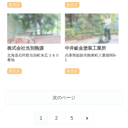
販売店
販売店
株式会社当別熱源
中井鈑金塗装工業所
北海道石狩郡当別町末広３８０
兵庫県姫路市飾東町八重畑956-
番地
1
販売店
販売店
次のページ
次
1
2
5