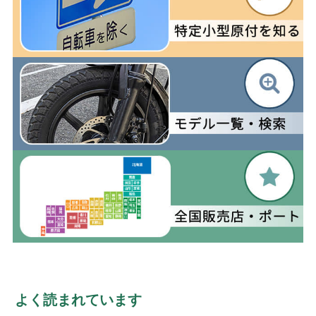
よく読まれています