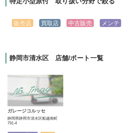
特定小型原付 取り扱い分野で絞る
販売店
買取店
中古販売
メンテ
静岡市清水区 店舗/ポート一覧
ガレージコルッセ
静岡県静岡市清水区船越南町
791-4