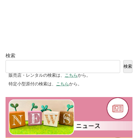
検索
検索
販売店・レンタルの検索は、
こちら
から。
特定小型原付の検索は、
こちら
から。