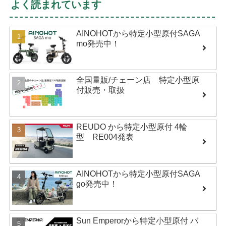
よく読まれています
AINOHOTから特定小型原付SAGA
mo発売中！
全国量販/チェーン店 特定小型原
付販売・取扱
REUDO から特定小型原付 4輪
型 RE004発表
AINOHOTから特定小型原付SAGA
go発売中！
Sun Emperorから特定小型原付 バ