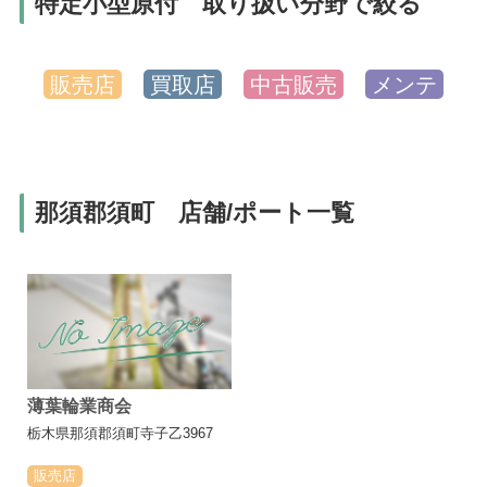
特定小型原付 取り扱い分野で絞る
販売店
買取店
中古販売
メンテ
那須郡須町 店舗/ポート一覧
薄葉輪業商会
栃木県那須郡須町寺子乙3967
販売店