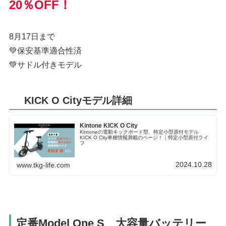
20％OFF！
8月17日まで
💚保安基準適合性済
💚サドル付きモデル
KICK O Cityモデル詳細
Kintone KICK O City
Kintoneの電動キックボード型、特定小型原付モデル
KICK O City車種情報満載のページ！｜特定小型原付ライ
フ
2024.10.28
www.tkg-life.com
定番Model One S 大容量バッテリー