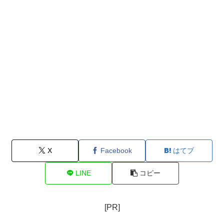
X
Facebook
はてブ
LINE
コピー
[PR]