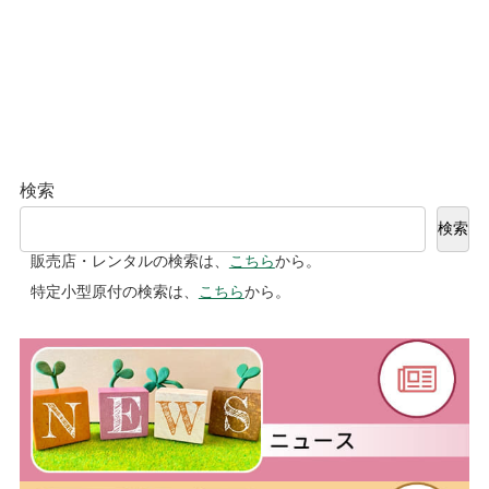
検索
検索
販売店・レンタルの検索は、
こちら
から。
特定小型原付の検索は、
こちら
から。