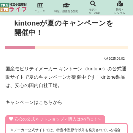
モデル
販売・
ニュース
特定小型原付を知る
一覧・検索
レンタル
kintoneが夏のキャンペーンを
開催中！
2025.08.02
国産モビリティメーカー キントーン（kintone）の公式通
販サイトで夏のキャンペーンが開催中です！kintone製品
は、安心の国内自社工場。
キャンペーンはこちらから
安心の公式ネットショップ＜購入はお得に！＞
※メーカー公式サイトでは、特定小型原付以外も発売されている場合