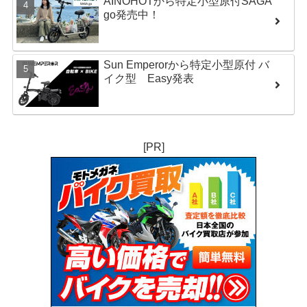
AINOHOTから特定小型原付SAGA
go発売中！
Sun Emperorから特定小型原付 バ
イク型 Easy発表
[PR]