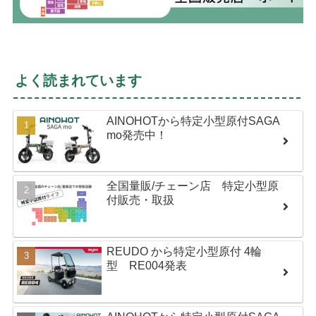
よく読まれています
AINOHOTから特定小型原付SAGA
mo発売中！
全国量販/チェーン店 特定小型原
付販売・取扱
REUDO から特定小型原付 4輪
型 RE004発表