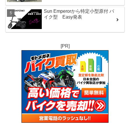
Sun Emperorから特定小型原付 バ
イク型 Easy発表
[PR]