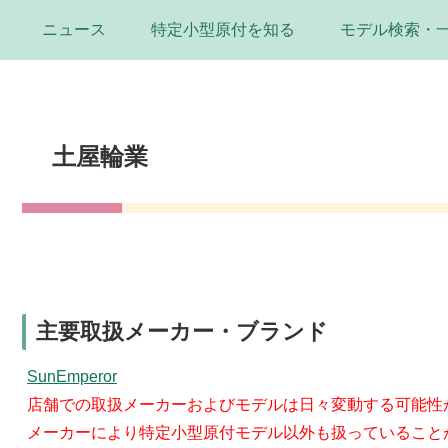
ニュース
特定小型原付を知る
モデル検索・
土屋輪業
主要取扱メーカー・ブランド
SunEmperor
店舗での取扱メーカーおよびモデルは日々変動する可能性
メーカーにより特定小型原付モデル以外も扱っていること