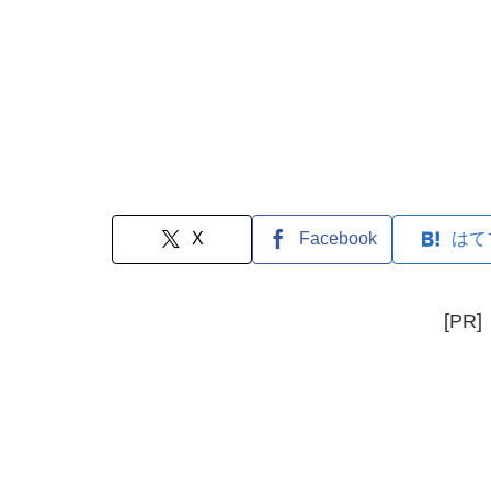
X
Facebook
はて
[PR]