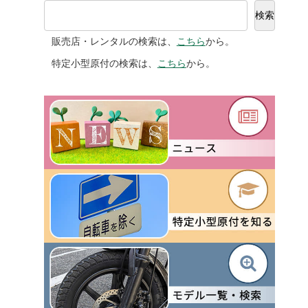
検索
販売店・レンタルの検索は、
こちら
から。
特定小型原付の検索は、
こちら
から。