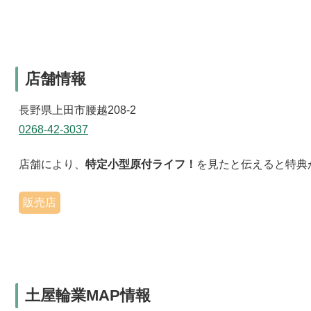
店舗情報
長野県上田市腰越208-2
0268-42-3037
店舗により、
特定小型原付ライフ！
を見たと伝えると特典
販売店
土屋輪業MAP情報