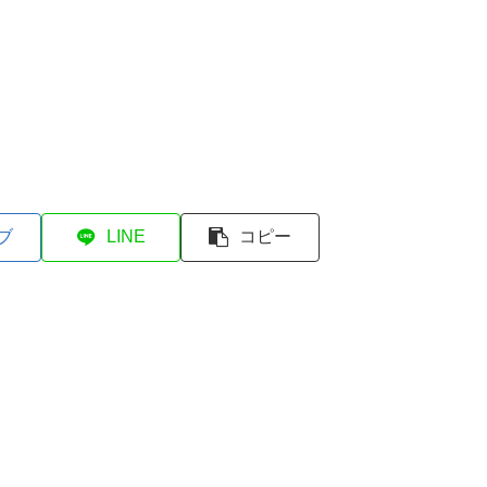
ブ
LINE
コピー