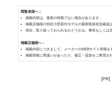
閲覧者様へ：
掲載内容は、最新の情報でない場合があります。
掲載店舗様の特定小型原付モデルの最新取扱状況確認
現在、取り扱っておられるかどうかは、事前もしくは
掲載店舗様へ：
掲載内容につきまして、メーカーのWEBサイト情報を
掲載情報に間違いがあったり、修正・追加をご希望さ
[PR]