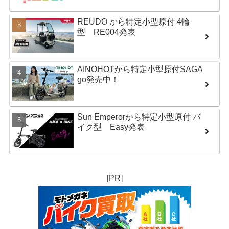
REUDO から特定小型原付 4輪
型 RE004発表
AINOHOTから特定小型原付SAGA
go発売中！
Sun Emperorから特定小型原付 バ
イク型 Easy発表
[PR]