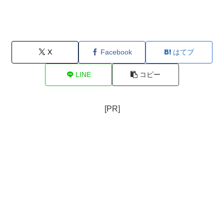
X
Facebook
はてブ
LINE
コピー
[PR]