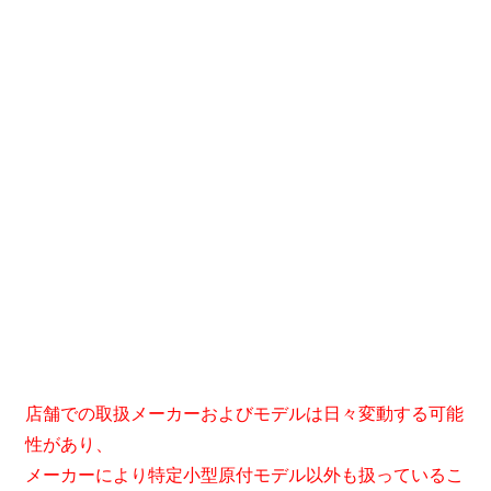
店舗での取扱メーカーおよびモデルは日々変動する可能
性があり、
メーカーにより特定小型原付モデル以外も扱っているこ