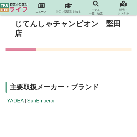
モデル
販売・
ニュース
特定小型原付を知る
一覧・検索
レンタル
じてんしゃチャンピオン 堅田
店
主要取扱メーカー・ブランド
YADEA
|
SunEmperor