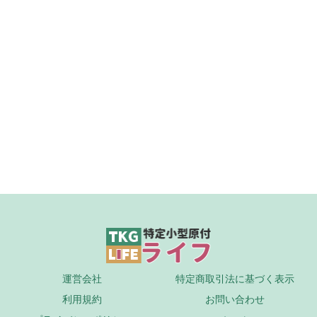
運営会社
特定商取引法に基づく表示
利用規約
お問い合わせ