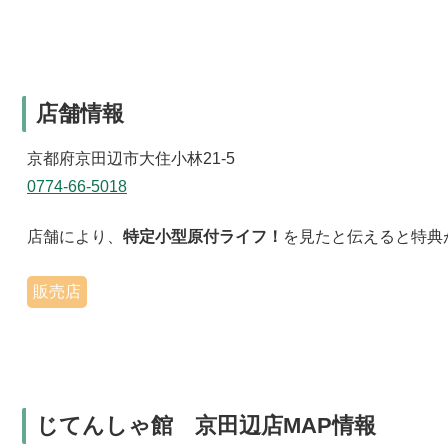
店舗情報
京都府京田辺市大住小林21-5
0774-66-5018
店舗により、
特定小型原付ライフ！
を見たと伝えると特典
販売店
じてんしゃ館 京田辺店MAP情報