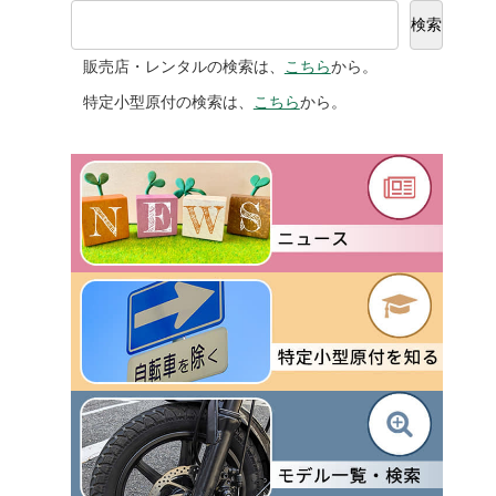
検索
販売店・レンタルの検索は、
こちら
から。
特定小型原付の検索は、
こちら
から。