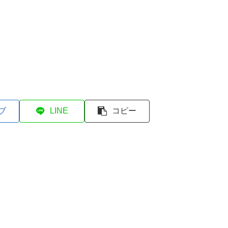
ブ
LINE
コピー