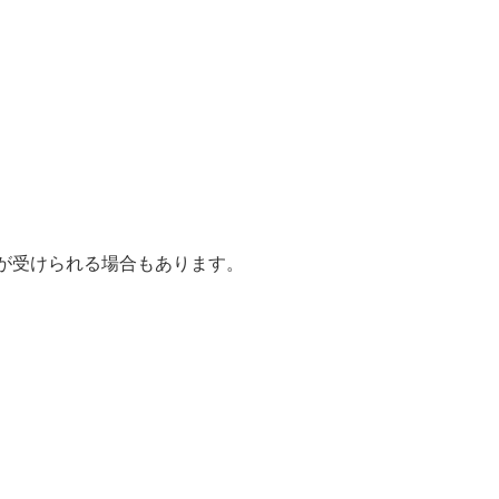
が受けられる場合もあります。