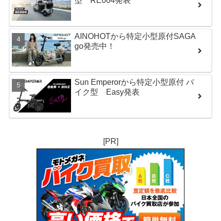
型 RE004発表
AINOHOTから特定小型原付SAGA
go発売中！
Sun Emperorから特定小型原付 バ
イク型 Easy発表
[PR]