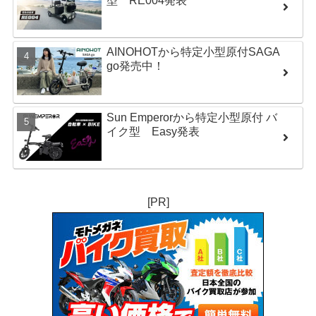
型 RE004発表
AINOHOTから特定小型原付SAGA
go発売中！
Sun Emperorから特定小型原付 バ
イク型 Easy発表
[PR]