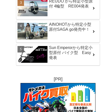
REUDO から特定小型原
付 4輪型 RE004発表
AINOHOTから特定小型
原付SAGA go発売中！
Sun Emperorから特定小
型原付 バイク型 Easy
発表
[PR]