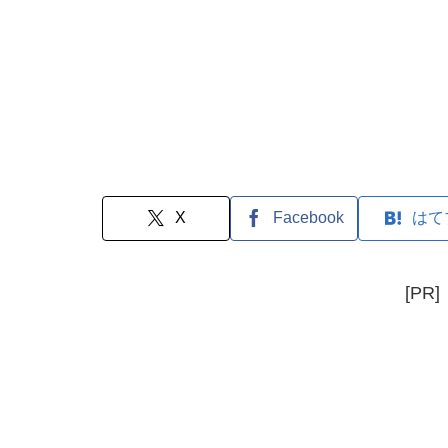
X
Facebook
はて
[PR]