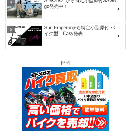
AINOHOTから特定小型原付SAGA
go発売中！
Sun Emperorから特定小型原付 バ
イク型 Easy発表
[PR]