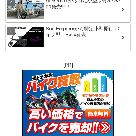
AINOHOTから特定小型原付SAGA
go発売中！
Sun Emperorから特定小型原付 バ
イク型 Easy発表
[PR]