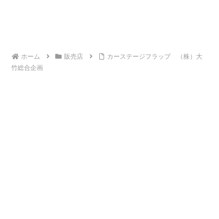
ホーム
販売店
カーステージフラップ （株）大
竹総合企画