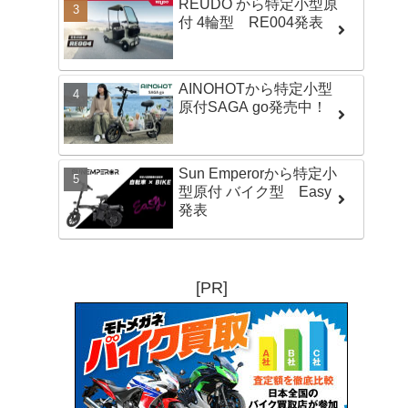
REUDO から特定小型原
付 4輪型 RE004発表
AINOHOTから特定小型
原付SAGA go発売中！
Sun Emperorから特定小
型原付 バイク型 Easy
発表
[PR]