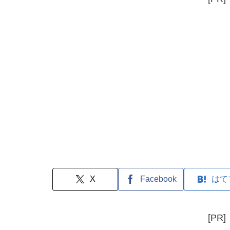
X
Facebook
はて
[PR]