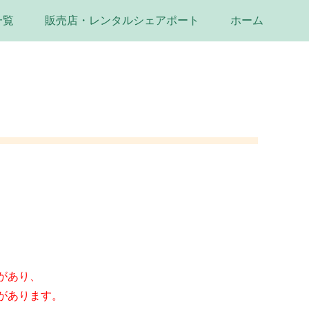
一覧
販売店・レンタルシェアポート
ホーム
があり、
があります。