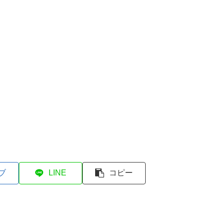
ブ
LINE
コピー