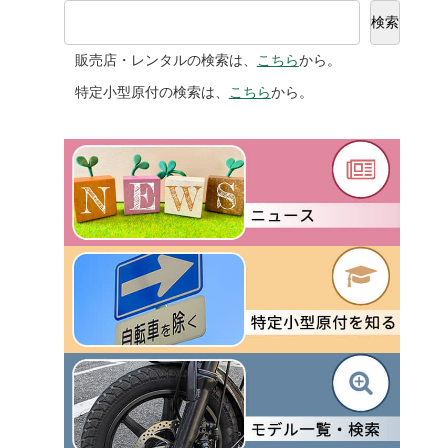
検索
販売店・レンタルの検索は、
こちら
から。
特定小型原付の検索は、
こちら
から。