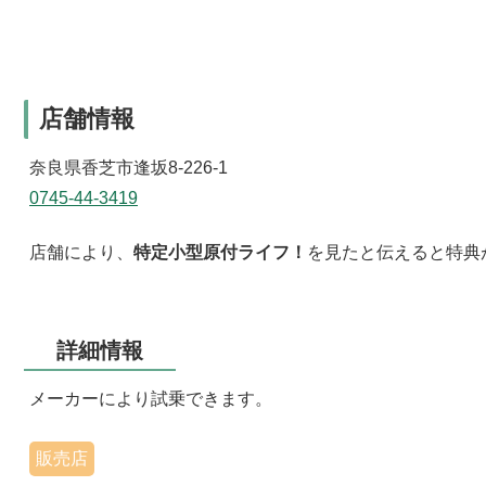
店舗情報
奈良県香芝市逢坂8-226-1
0745-44-3419
店舗により、
特定小型原付ライフ！
を見たと伝えると特典
詳細情報
メーカーにより試乗できます。
販売店