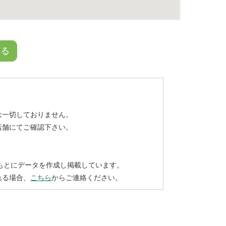
戻る
は一切しておりません。
店舗にてご確認下さい。
もとにデータを作成し掲載しています。
れる場合、
こちら
からご連絡ください。