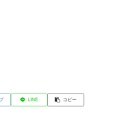
ブ
LINE
コピー