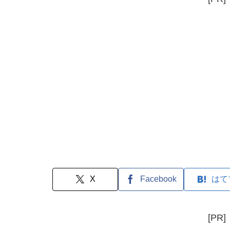
X
Facebook
はて
[PR]