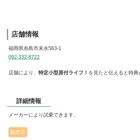
店舗情報
福岡県糸島市末永563-1
092-332-8722
店舗により、
特定小型原付ライフ！
を見たと伝えると特典
詳細情報
メーカーにより試乗できます。
販売店