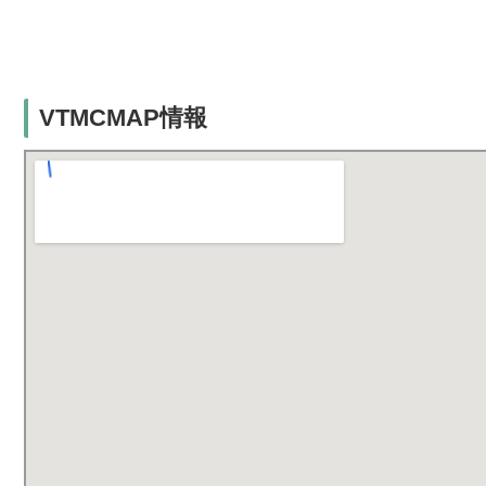
VTMCMAP情報