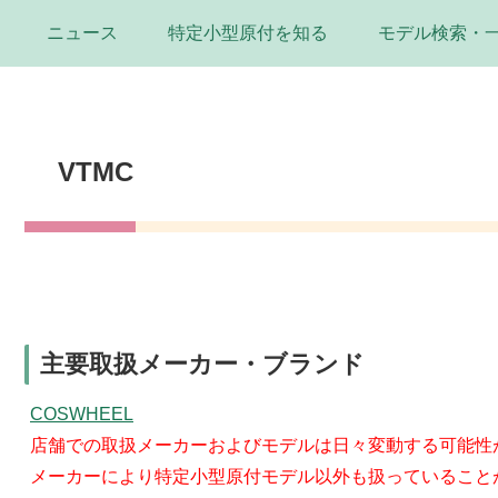
ニュース
特定小型原付を知る
モデル検索・
VTMC
主要取扱メーカー・ブランド
COSWHEEL
店舗での取扱メーカーおよびモデルは日々変動する可能性
メーカーにより特定小型原付モデル以外も扱っていること