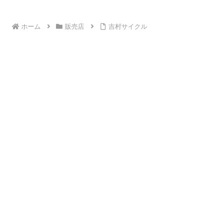
ホーム
販売店
吉村サイクル