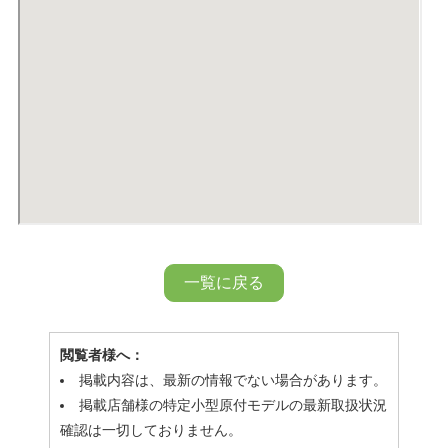
一覧に戻る
閲覧者様へ：
掲載内容は、最新の情報でない場合があります。
掲載店舗様の特定小型原付モデルの最新取扱状況
確認は一切しておりません。