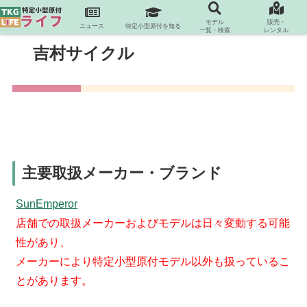
モデル
販売・
ニュース
特定小型原付を知る
一覧・検索
レンタル
吉村サイクル
主要取扱メーカー・ブランド
SunEmperor
店舗での取扱メーカーおよびモデルは日々変動する可能
性があり、
メーカーにより特定小型原付モデル以外も扱っているこ
とがあります。