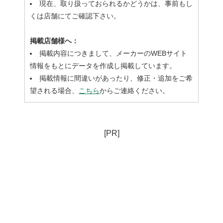
現在、取り扱っておられるかどうかは、事前もし
くは店舗にてご確認下さい。
掲載店舗様へ：
掲載内容につきまして、メーカーのWEBサイト
情報をもとにデータを作成し掲載しています。
掲載情報に間違いがあったり、修正・追加をご希
望される場合、
こちら
からご連絡ください。
[PR]