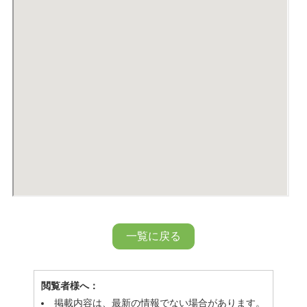
一覧に戻る
閲覧者様へ：
掲載内容は、最新の情報でない場合があります。