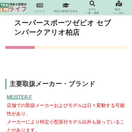
モデル
販売・
ニュース
特定小型原付を知る
一覧・検索
レンタル
スーパースポーツゼビオ セブ
ンパークアリオ柏店
主要取扱メーカー・ブランド
MEISTER.F
店舗での取扱メーカーおよびモデルは日々変動する可能
性があり、
メーカーにより特定小型原付モデル以外も扱っているこ
とがあります。