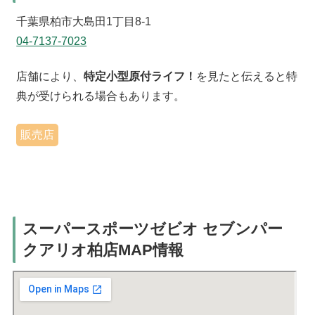
千葉県柏市大島田1丁目8-1
04-7137-7023
店舗により、
特定小型原付ライフ！
を見たと伝えると特
典が受けられる場合もあります。
販売店
スーパースポーツゼビオ セブンパー
クアリオ柏店MAP情報