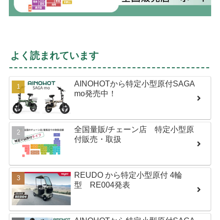
よく読まれています
AINOHOTから特定小型原付SAGA
mo発売中！
全国量販/チェーン店 特定小型原
付販売・取扱
REUDO から特定小型原付 4輪
型 RE004発表