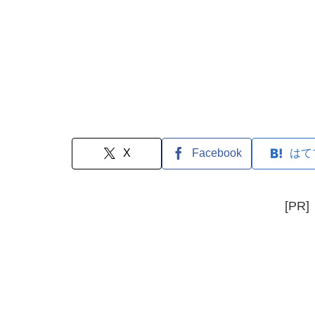
X
Facebook
はて
[PR]