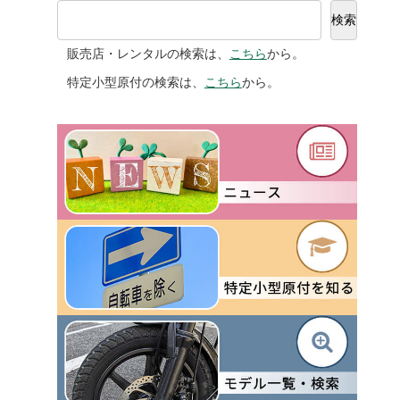
検索
販売店・レンタルの検索は、
こちら
から。
特定小型原付の検索は、
こちら
から。