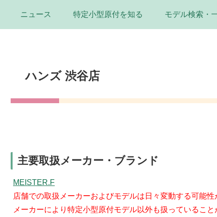
ニュース
特定小型原付を知る
モデル検索・
ハンズ 渋谷店
主要取扱メーカー・ブランド
MEISTER.F
店舗での取扱メーカーおよびモデルは日々変動する可能性
メーカーにより特定小型原付モデル以外も扱っていること