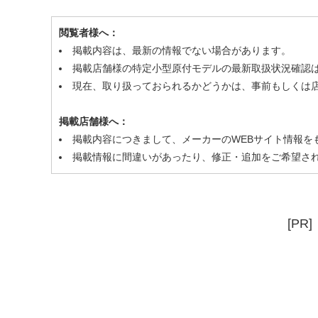
閲覧者様へ：
掲載内容は、最新の情報でない場合があります。
掲載店舗様の特定小型原付モデルの最新取扱状況確認
現在、取り扱っておられるかどうかは、事前もしくは
掲載店舗様へ：
掲載内容につきまして、メーカーのWEBサイト情報を
掲載情報に間違いがあったり、修正・追加をご希望さ
[PR]