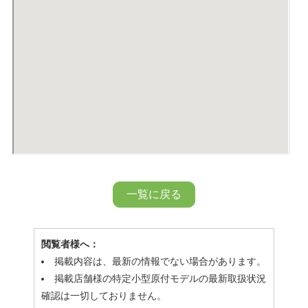
一覧に戻る
閲覧者様へ：
掲載内容は、最新の情報でない場合があります。
掲載店舗様の特定小型原付モデルの最新取扱状況
確認は一切しておりません。