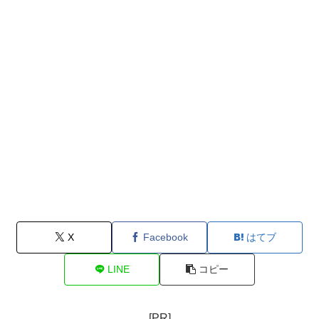
X
Facebook
はてブ
LINE
コピー
[PR]