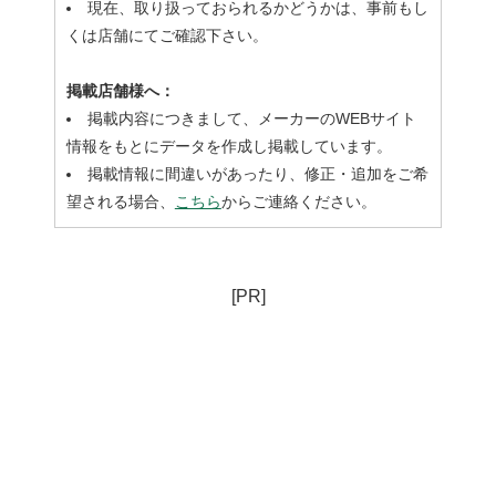
現在、取り扱っておられるかどうかは、事前もし
くは店舗にてご確認下さい。
掲載店舗様へ：
掲載内容につきまして、メーカーのWEBサイト
情報をもとにデータを作成し掲載しています。
掲載情報に間違いがあったり、修正・追加をご希
望される場合、
こちら
からご連絡ください。
[PR]