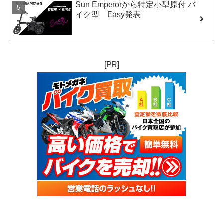
Sun Emperorから特定小型原付 バ
イク型 Easy発表
[PR]