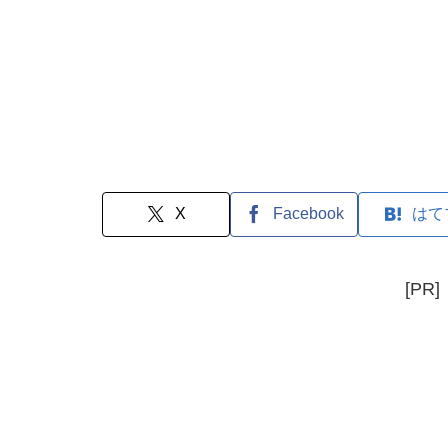
X
Facebook
はて
[PR]