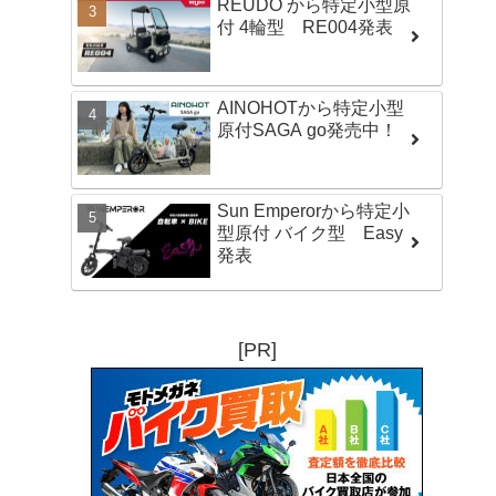
REUDO から特定小型原
付 4輪型 RE004発表
AINOHOTから特定小型
原付SAGA go発売中！
Sun Emperorから特定小
型原付 バイク型 Easy
発表
[PR]