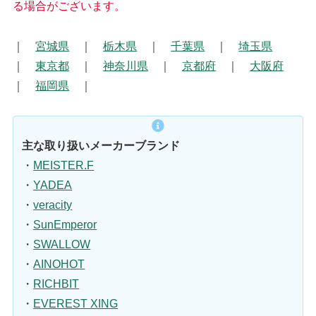
る場合がございます。
｜
宮城県
｜
栃木県
｜
千葉県
｜
埼玉県
｜
東京都
｜
神奈川県
｜
京都府
｜
大阪府
｜
福岡県
｜
主な取り扱いメーカーブランド
・
MEISTER.F
・
YADEA
・
veracity
・
SunEmperor
・
SWALLOW
・
AINOHOT
・
RICHBIT
・
EVEREST XING