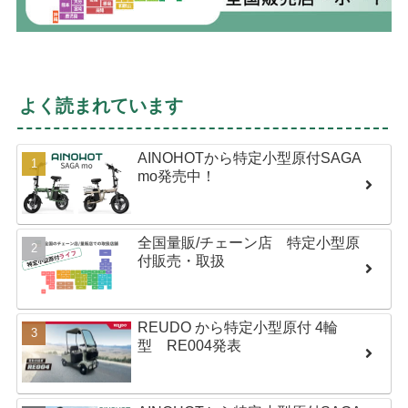
よく読まれています
AINOHOTから特定小型原付SAGA
mo発売中！
全国量販/チェーン店 特定小型原
付販売・取扱
REUDO から特定小型原付 4輪
型 RE004発表