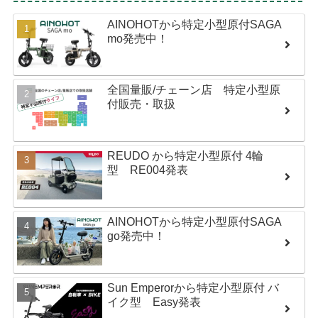
AINOHOTから特定小型原付SAGA
mo発売中！
全国量販/チェーン店 特定小型原
付販売・取扱
REUDO から特定小型原付 4輪
型 RE004発表
AINOHOTから特定小型原付SAGA
go発売中！
Sun Emperorから特定小型原付 バ
イク型 Easy発表