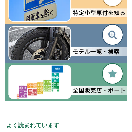
よく読まれています