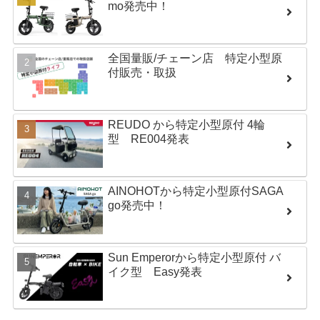
mo発売中！
全国量販/チェーン店 特定小型原
付販売・取扱
REUDO から特定小型原付 4輪
型 RE004発表
AINOHOTから特定小型原付SAGA
go発売中！
Sun Emperorから特定小型原付 バ
イク型 Easy発表