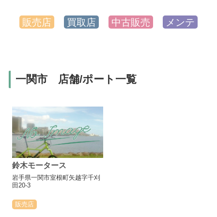
販売店
買取店
中古販売
メンテ
一関市 店舗/ポート一覧
鈴木モータース
岩手県一関市室根町矢越字千刈
田20-3
販売店