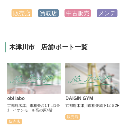
販売店
買取店
中古販売
メンテ
木津川市 店舗/ポート一覧
obi labo
DAIGIN GYM
京都府木津川市相楽台1丁目1番
京都府木津川市相楽城下12-6-2F
1 イオンモール高の原4階
販売店
販売店