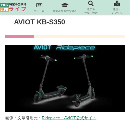
モデル
販売・
ニュース
特定小型原付を知る
一覧・検索
レンタル
AVIOT KB-S350
画像・文章引用元：
Ridepiece AVIOT公式サイト