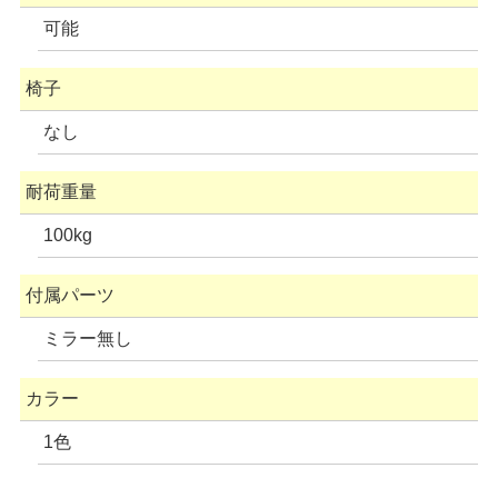
可能
椅子
なし
耐荷重量
100kg
付属パーツ
ミラー無し
カラー
1色