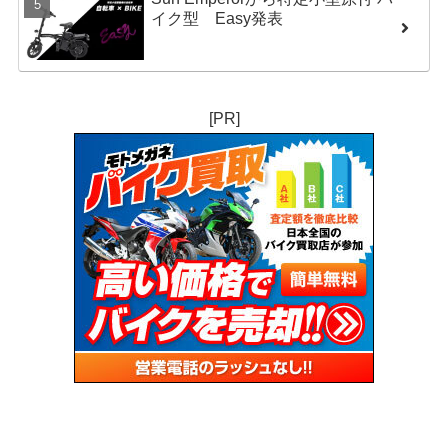
イク型 Easy発表
[PR]