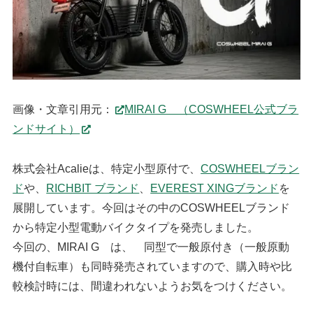
画像・文章引用元：
MIRAI G （COSWHEEL公式ブラ
ンドサイト）
株式会社Acalieは、特定小型原付で、
COSWHEELブラン
ド
や、
RICHBIT ブランド
、
EVEREST XINGブランド
を
展開しています。今回はその中のCOSWHEELブランド
から特定小型電動バイクタイプを発売しました。
今回の、MIRAI G は、 同型で一般原付き（一般原動
機付自転車）も同時発売されていますので、購入時や比
較検討時には、間違われないようお気をつけください。