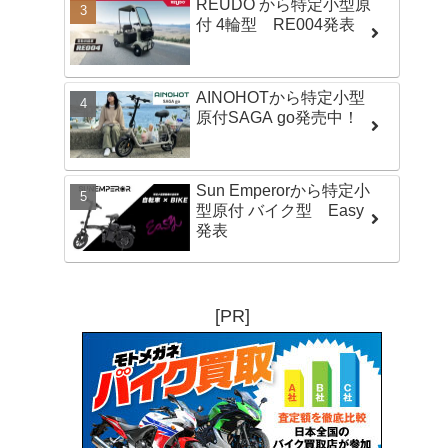
REUDO から特定小型原
付 4輪型 RE004発表
AINOHOTから特定小型
原付SAGA go発売中！
Sun Emperorから特定小
型原付 バイク型 Easy
発表
[PR]