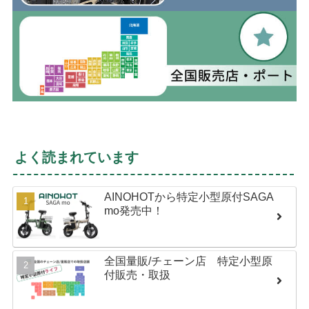
よく読まれています
AINOHOTから特定小型原付SAGA
mo発売中！
全国量販/チェーン店 特定小型原
付販売・取扱