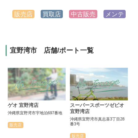
販売店
買取店
中古販売
メンテ
宜野湾市 店舗/ポート一覧
ゲオ 宜野湾店
スーパースポーツゼビオ
宜野湾店
沖縄県宜野湾市宇地泊697番地
沖縄県宜野湾市真志喜3丁目28
番3号
販売店
販売店