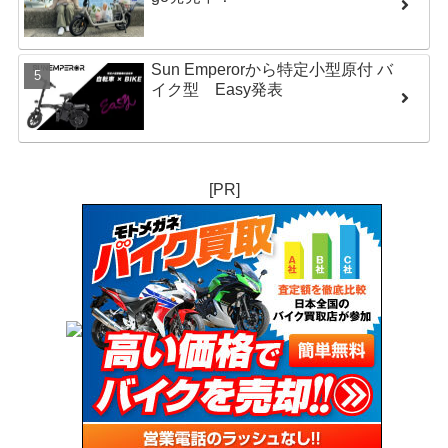
Sun Emperorから特定小型原付 バ
イク型 Easy発表
[PR]